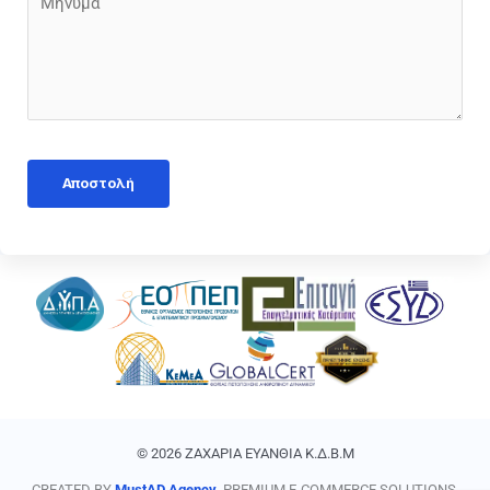
© 2026 ΖΑΧΑΡΙΑ ΕΥΑΝΘΙΑ Κ.Δ.Β.Μ
CREATED BY
MustAD Agency
. PREMIUM E-COMMERCE SOLUTIONS.